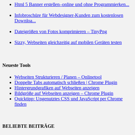
Html 5 Banner erstellen–online und ohne Programmierken...
Infobroschüre für Webdesigner-Kunden zum kostenlosen
Downloa...
Dateigrößen von Fotos komprimieren – TinyPng
Sizzy, Webseiten gleichzeitig auf mobilen Geräten testen
Neueste Tools
Webseiten Strukturieren / Planen – Onlinetool
Doppelte Tabs automatisch schließen | Chrome Plugin
Hintergrundgrafiken auf Webseiten anzeigen
Bildgröße auf Webseiten anzeigen – Chrome Plugin
Quicktipp: Ungenutztes CSS und JavaScript per Chrome
finden
BELIEBTE BEITRÄGE